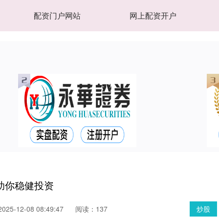
配资门户网站
网上配资开户
助你稳健投资
25-12-08 08:49:47
阅读：137
炒股