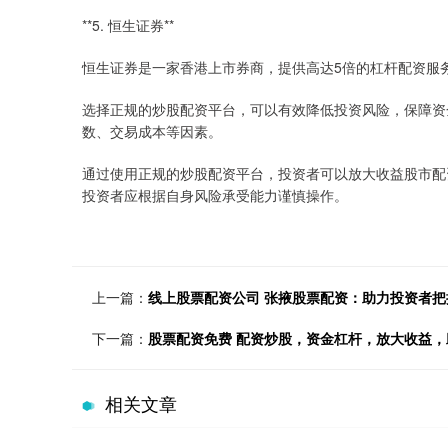
**5. 恒生证券**
恒生证券是一家香港上市券商，提供高达5倍的杠杆配资服
选择正规的炒股配资平台，可以有效降低投资风险，保障资
数、交易成本等因素。
通过使用正规的炒股配资平台，投资者可以放大收益股市配
投资者应根据自身风险承受能力谨慎操作。
上一篇：
线上股票配资公司 张掖股票配资：助力投资者把
下一篇：
股票配资免费 配资炒股，资金杠杆，放大收益
相关文章