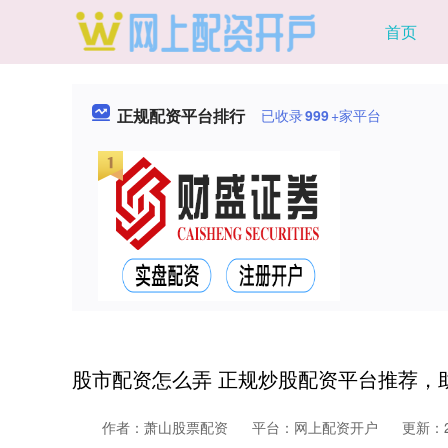
首页
正规配资平台排行
已收录
999
+家平台
股市配资怎么弄 正规炒股配资平台推荐，
作者：萧山股票配资
平台：网上配资开户
更新：20