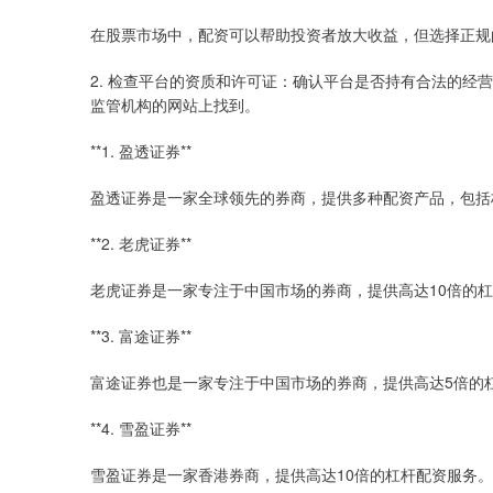
在股票市场中，配资可以帮助投资者放大收益，但选择正规
2. 检查平台的资质和许可证：确认平台是否持有合法的
监管机构的网站上找到。
**1. 盈透证券**
盈透证券是一家全球领先的券商，提供多种配资产品，包括
**2. 老虎证券**
老虎证券是一家专注于中国市场的券商，提供高达10倍的
**3. 富途证券**
富途证券也是一家专注于中国市场的券商，提供高达5倍的
**4. 雪盈证券**
雪盈证券是一家香港券商，提供高达10倍的杠杆配资服务