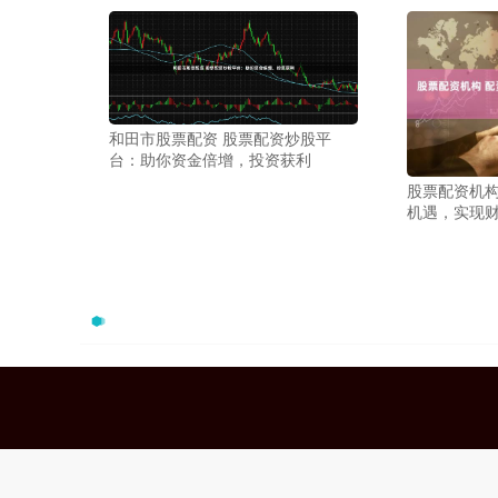
和田市股票配资 股票配资炒股平
台：助你资金倍增，投资获利
股票配资机构
机遇，实现