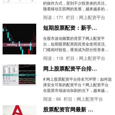
的操作方式，受到不少投资者的关注。
随着移动互联网的发展，越来越多的投
资者选择通过炒股杠杆App进行配资操
阅读：
171
栏目：
网上配资平台
作。然而，市场上配资平....
短期股票配资：新手必看操作指南
在股市波动频繁的背景下网上配资平
台，短期股票配资因其资金使用灵活、
门槛相对较低，逐渐成为部分投资者放
大收益的工具。对于刚接触这一领域的
阅读：
118
栏目：
网上配资平台
新手而言，了解其基本逻辑与....
网上股票配资平台排名TOP荐
# 网上股票配资平台排名TOP荐：如何选
择安全可靠的配资平台？网上配资平台
在股票市场波动加剧的当下，越来越多
的投资者开始关注股票配资这一杠杆工
阅读：
66
栏目：
网上配资平台
具。然而，面对网....
股票配资官网最新 大平台排名