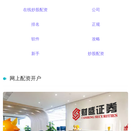
在线炒股配资
公司
排名
正规
软件
攻略
新手
炒股配资
网上配资开户