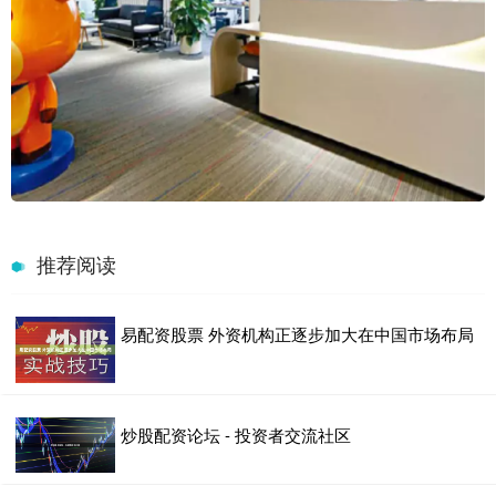
推荐阅读
易配资股票 外资机构正逐步加大在中国市场布局
炒股配资论坛 - 投资者交流社区