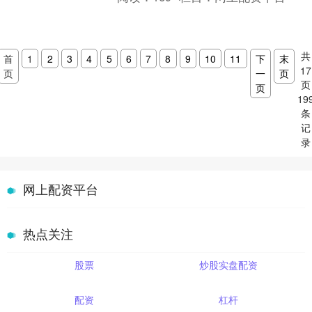
目的配资....
共
首
1
2
3
4
5
6
7
8
9
10
11
下
末
17
页
一
页
页
页
19
条
记
录
网上配资平台
热点关注
股票
炒股实盘配资
配资
杠杆