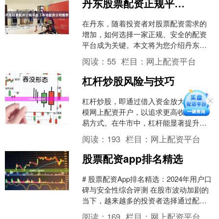
丹东股票配资正规平台｜本地配资公司推荐
在丹东，随着投资者对股票配资需求的
增加，如何选择一家正规、安全的配资
平台成为关键。本文将为您介绍丹东本
地值得信赖的配资公司，帮助您避开风
阅读：
55
栏目：
网上配资平台
险，稳健投资。 ## 一....
杠杆炒股风险与技巧
杠杆炒股，即通过借入资金放大投资规
模网上配资开户，以追求更高收益的交
易方式。在牛市中，杠杆能显著提升回
报率；但在市场波动时，风险也会随之
阅读：
193
栏目：
网上配资平台
放大。本文将深入解析杠杆....
股票配资app排名精选
# 股票配资App排名精选：2024年用户口
碑与安全性综合评测 在股市波动加剧的
当下，越来越多的投资者选择通过配资
App放大资金杠杆。但面对市场上琳琅满
阅读：
169
栏目：
网上配资平台