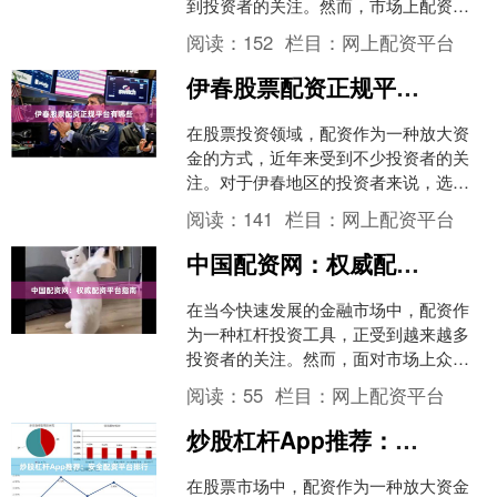
到投资者的关注。然而，市场上配资平
台鱼龙混杂，选择一家正规、安全的平
阅读：
152
栏目：
网上配资平台
台至关重要。本文将为您梳....
伊春股票配资正规平台有哪些
在股票投资领域，配资作为一种放大资
金的方式，近年来受到不少投资者的关
注。对于伊春地区的投资者来说，选择
正规、安全的配资平台至关重要。本文
阅读：
141
栏目：
网上配资平台
将为您详细介绍伊春股票配....
中国配资网：权威配资平台指南
在当今快速发展的金融市场中，配资作
为一种杠杆投资工具，正受到越来越多
投资者的关注。然而，面对市场上众多
的配资平台，如何选择一家正规、安
阅读：
55
栏目：
网上配资平台
全、透明的平台成为投资者最....
炒股杠杆App推荐：安全配资平台排行
在股票市场中，配资作为一种放大资金