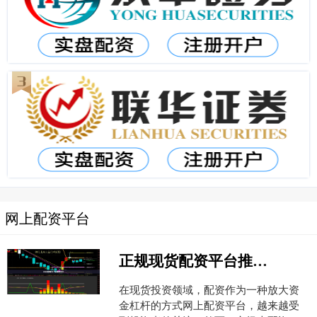
网上配资平台
正规现货配资平台推荐排行
在现货投资领域，配资作为一种放大资
金杠杆的方式网上配资平台，越来越受