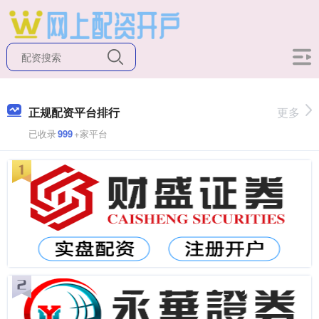
正规配资平台排行
更多
已收录
999
+家平台