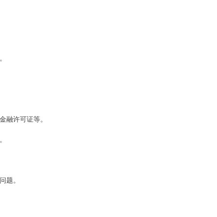
问。
、金融许可证等。
台。
者问题。