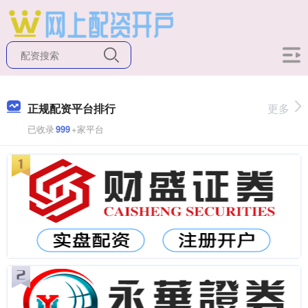
正规配资平台排行
更多
已收录
999
+家平台