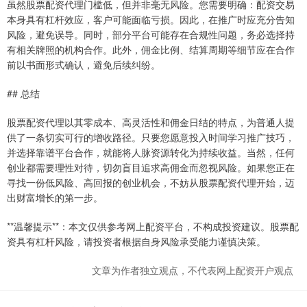
虽然股票配资代理门槛低，但并非毫无风险。您需要明确：配资交易
本身具有杠杆效应，客户可能面临亏损。因此，在推广时应充分告知
风险，避免误导。同时，部分平台可能存在合规性问题，务必选择持
有相关牌照的机构合作。此外，佣金比例、结算周期等细节应在合作
前以书面形式确认，避免后续纠纷。
## 总结
股票配资代理以其零成本、高灵活性和佣金日结的特点，为普通人提
供了一条切实可行的增收路径。只要您愿意投入时间学习推广技巧，
并选择靠谱平台合作，就能将人脉资源转化为持续收益。当然，任何
创业都需要理性对待，切勿盲目追求高佣金而忽视风险。如果您正在
寻找一份低风险、高回报的创业机会，不妨从股票配资代理开始，迈
出财富增长的第一步。
**温馨提示**：本文仅供参考网上配资平台，不构成投资建议。股票配
资具有杠杆风险，请投资者根据自身风险承受能力谨慎决策。
文章为作者独立观点，不代表网上配资开户观点