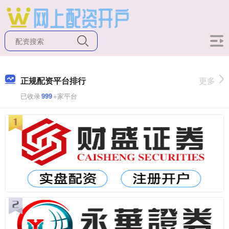
正规配资平台排行
更多
已收录
999
+家平台